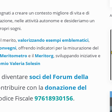
gnati a creare un contesto migliore di vita e di
A
razione, nelle attività autonome e desideriamo un
ropri sogni.
l merito,
valorizzando esempi emblematici
,
convegni
, offrendo indicatori per la misurazione del
Meritometro
e il
Meritorg
, sviluppando iniziative e
mio Valeria Solesin
e diventare
soci del Forum della
ntribuire con la
donazione del
odice Fiscale
97618930156
.