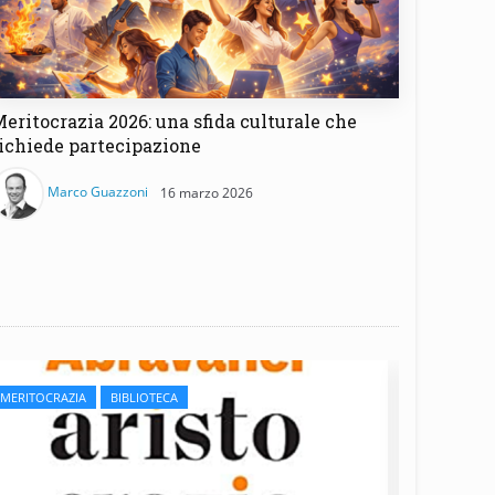
eritocrazia 2026: una sfida culturale che
ichiede partecipazione
Marco Guazzoni
16 marzo 2026
MERITOCRAZIA
BIBLIOTECA
MERITOCR