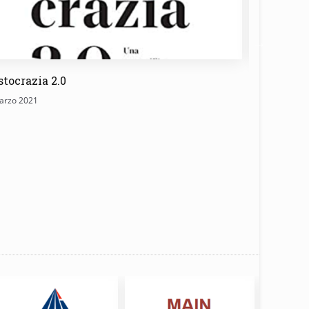
stocrazia 2.0
Meritocrazi
arzo 2021
Giorgio Neglia