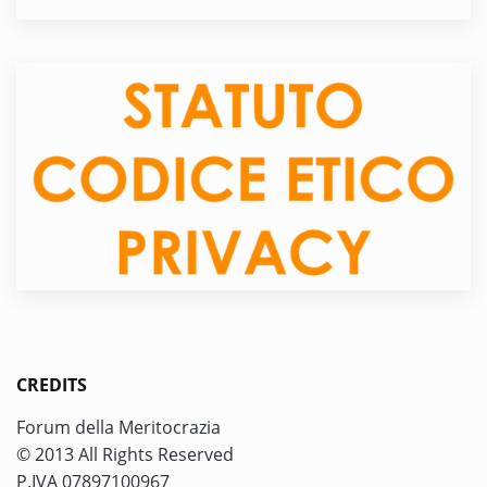
CREDITS
Forum della Meritocrazia
© 2013 All Rights Reserved
P.IVA 07897100967