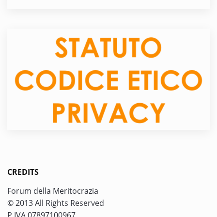
CREDITS
Forum della Meritocrazia
© 2013 All Rights Reserved
P.IVA 07897100967